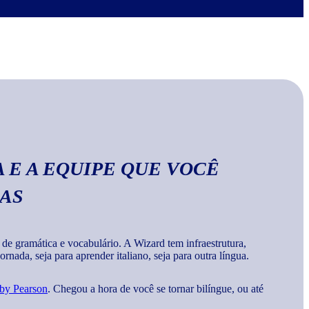
no Wizard, você aprende a escrever palavras, frases e
a
gramática e vocabulários corretos da língua
.
 E A EQUIPE QUE VOCÊ
MAS
 gramática e vocabulário. A Wizard tem infraestrutura,
rnada, seja para aprender italiano, seja para outra língua.
 by Pearson
. Chegou a hora de você se tornar bilíngue, ou até