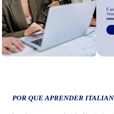
É po
Vem
uma 
POR QUE APRENDER ITALIAN