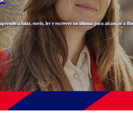
prende a falar, ouvir, ler e escrever no idioma para alcançar a fluê