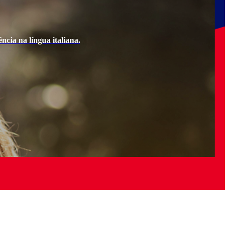
ncia na língua italiana.
Ao e
Quer