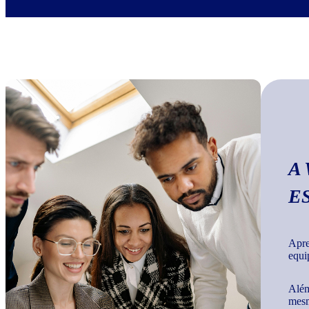
A
E
Apre
equi
Além
mesm