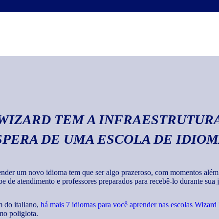
Escrita
Com o curso de italia
textos em geral com 
 WIZARD TEM A INFRAESTRUTURA
SPERA DE UMA ESCOLA DE IDIO
nder um novo idioma tem que ser algo prazeroso, com momentos além de
pe de atendimento e professores preparados para recebê-lo durante sua jo
 do italiano,
há mais 7 idiomas para você aprender nas escolas Wizard
o poliglota.