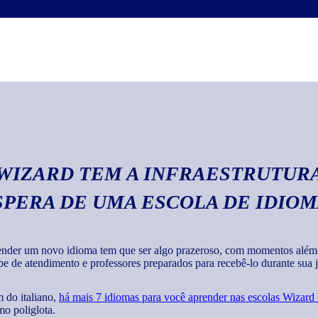
Escrita
Com o curso de italia
textos em geral com 
 WIZARD TEM A INFRAESTRUTURA
SPERA DE UMA ESCOLA DE IDIO
nder um novo idioma tem que ser algo prazeroso, com momentos além de
pe de atendimento e professores preparados para recebê-lo durante sua jo
 do italiano,
há mais 7 idiomas para você aprender nas escolas Wizard
o poliglota.