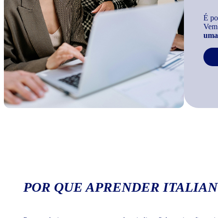
É po
Vem
uma 
POR QUE APRENDER ITALIAN