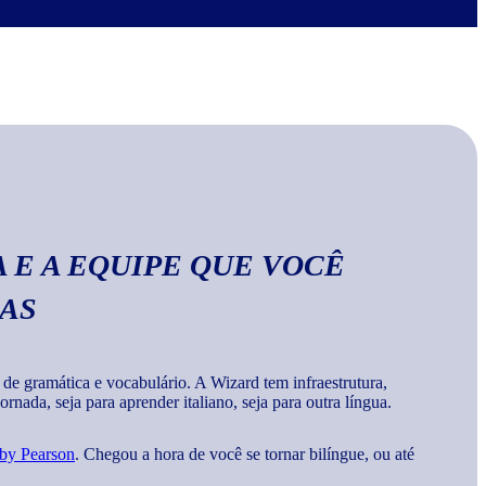
no Wizard, você aprende a escrever palavras, frases e
a
gramática e vocabulários corretos da língua
.
 E A EQUIPE QUE VOCÊ
MAS
 gramática e vocabulário. A Wizard tem infraestrutura,
rnada, seja para aprender italiano, seja para outra língua.
 by Pearson
. Chegou a hora de você se tornar bilíngue, ou até