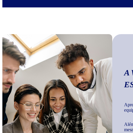
A
E
Apre
equi
Além
mesm