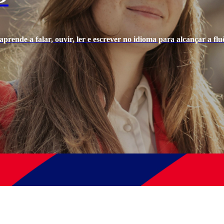
prende a falar, ouvir, ler e escrever no idioma para alcançar a fluê