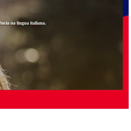
ncia na língua italiana.
Ao e
Quer