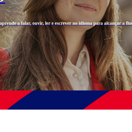
prende a falar, ouvir, ler e escrever no idioma para alcançar a fluê