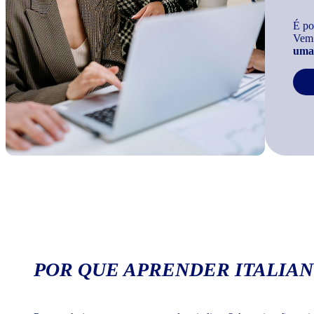
É po
Vem
uma 
POR QUE APRENDER ITALIAN