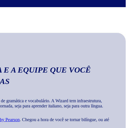
no Wizard, você aprende a escrever palavras, frases e
a
gramática e vocabulários corretos da língua
.
 E A EQUIPE QUE VOCÊ
MAS
 gramática e vocabulário. A Wizard tem infraestrutura,
rnada, seja para aprender italiano, seja para outra língua.
 by Pearson
. Chegou a hora de você se tornar bilíngue, ou até