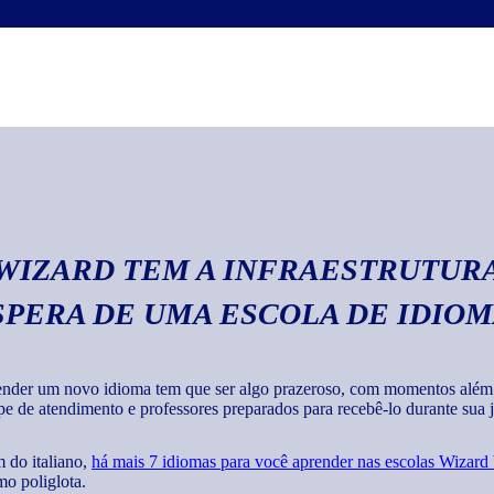
Escrita
Com o curso de italia
textos em geral com 
 WIZARD TEM A INFRAESTRUTURA
SPERA DE UMA ESCOLA DE IDIO
nder um novo idioma tem que ser algo prazeroso, com momentos além de
pe de atendimento e professores preparados para recebê-lo durante sua jo
 do italiano,
há mais 7 idiomas para você aprender nas escolas Wizard
o poliglota.