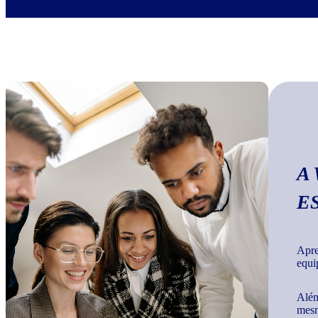
A
E
Apre
equi
Além
mesm