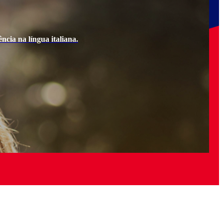
ncia na língua italiana.
Ao e
Quer