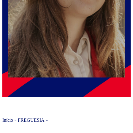
Início
»
FREGUESIA
»