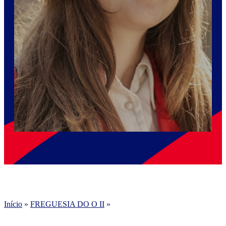
Início
»
FREGUESIA DO O II
»