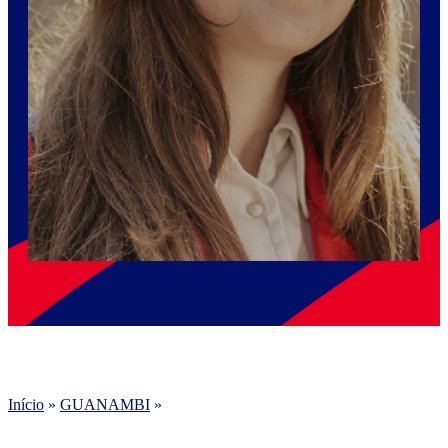
Início
»
GUANAMBI
»