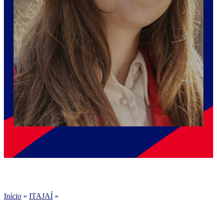
Início
»
ITAJAÍ
»