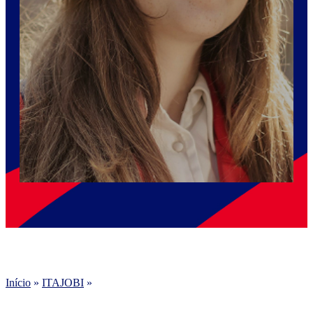
Início
»
ITAJOBI
»