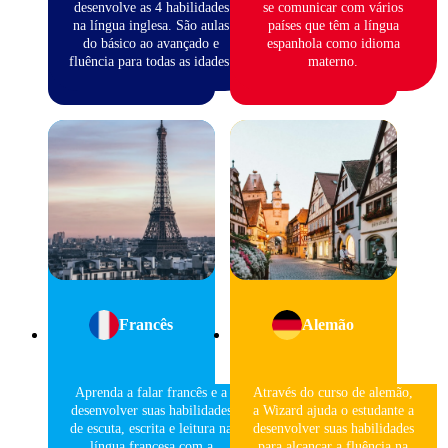
desenvolve as 4 habilidades
se comunicar com vários
na língua inglesa. São aulas
países que têm a língua
do básico ao avançado e
espanhola como idioma
fluência para todas as idades.
materno.
Francês
Alemão
Aprenda a falar francês e a
Através do curso de alemão,
desenvolver suas habilidades
a Wizard ajuda o estudante a
de escuta, escrita e leitura na
desenvolver suas habilidades
língua francesa com a
para alcançar a fluência na