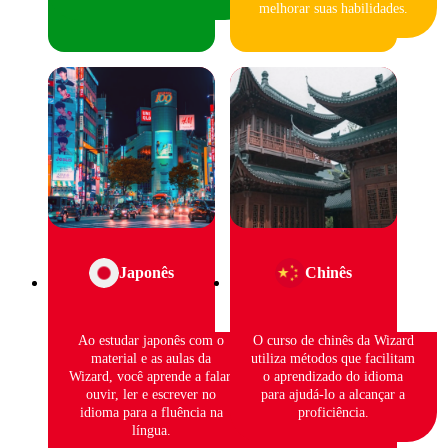
melhorar suas habilidades.
Japonês
Chinês
Ao estudar japonês com o
O curso de chinês da Wizard
material e as aulas da
utiliza métodos que facilitam
Wizard, você aprende a falar,
o aprendizado do idioma
ouvir, ler e escrever no
para ajudá-lo a alcançar a
idioma para a fluência na
proficiência.
língua.