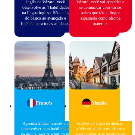
inglês da Wizard, você
Wizard, você vai aprender a
desenvolve as 4 habilidades
se comunicar com vários
na língua inglesa. São aulas
países que têm a língua
do básico ao avançado e
espanhola como idioma
fluência para todas as idades.
materno.
Francês
Alemão
Aprenda a falar francês e a
Através do curso de alemão,
desenvolver suas habilidades
a Wizard ajuda o estudante a
de escuta, escrita e leitura na
desenvolver suas habilidades