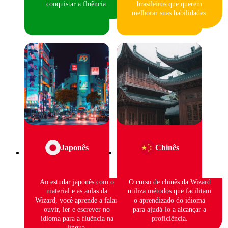
conquistar a fluência.
brasileiros que querem
melhorar suas habilidades.
Japonês
Chinês
Ao estudar japonês com o
O curso de chinês da Wizard
material e as aulas da
utiliza métodos que facilitam
Wizard, você aprende a falar,
o aprendizado do idioma
ouvir, ler e escrever no
para ajudá-lo a alcançar a
idioma para a fluência na
proficiência.
língua.