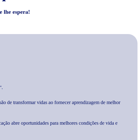
e lhe espera!
“.
são de transformar vidas ao fornecer aprendizagem de melhor
cação abre oportunidades para melhores condições de vida e