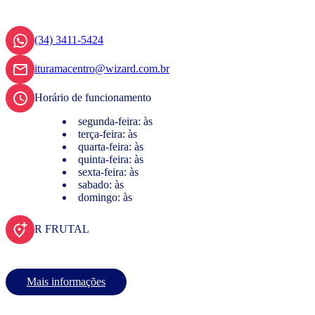
(34) 3411-5424
ituramacentro@wizard.com.br
Horário de funcionamento
segunda-feira: às
terça-feira: às
quarta-feira: às
quinta-feira: às
sexta-feira: às
sabado: às
domingo: às
R FRUTAL
Mais informações