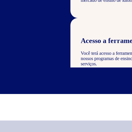
mercado de ensino de idiom
Acesso a ferrame
Você terá acesso a ferramen
nossos programas de ensino 
serviços.
Reconhecimento e
Como parceiro, você poderá
valor à sua empresa e dem
nos serviços oferecidos.