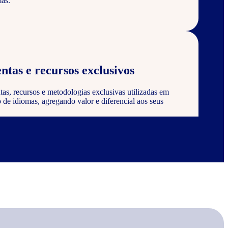
as.
ntas e recursos exclusivos
tas, recursos e metodologias exclusivas utilizadas em
de idiomas, agregando valor e diferencial aos seus
 certificação
 ser reconhecido e certificado pela Wizard, agregando
onstrando compromisso com a qualidade e excelência