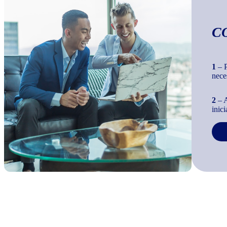
C
1
– P
nece
2
– A
inic