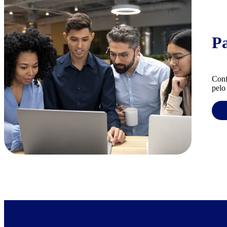
P
Conf
pelo