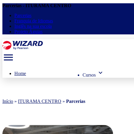
Parcerias - ITURAMA CENTRO
Parcerias
Franquia de Idiomas
Inglês na sua escola
Projeto Águias
menu
keyboard_arrow_down
Home
Cursos
Início
»
ITURAMA CENTRO
»
Parcerias