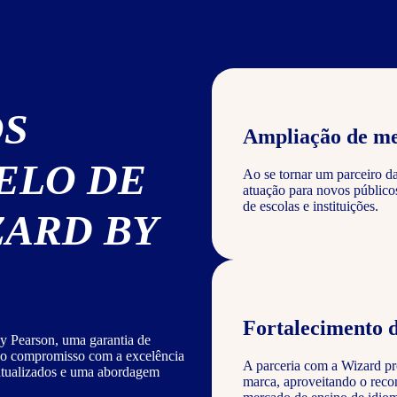
OS
Ampliação de m
ELO DE
Ao se tornar um parceiro d
atuação para novos público
de escolas e instituições.
ZARD BY
Fortalecimento 
y Pearson, uma garantia de
sso compromisso com a excelência
A parceria com a Wizard pro
 atualizados e uma abordagem
marca, aproveitando o reco