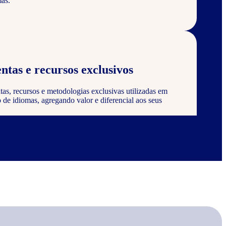
as.
ntas e recursos exclusivos
tas, recursos e metodologias exclusivas utilizadas em
de idiomas, agregando valor e diferencial aos seus
 certificação
 ser reconhecido e certificado pela Wizard, agregando
onstrando compromisso com a qualidade e excelência