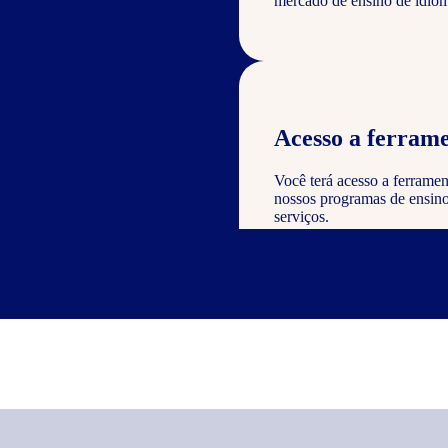
mercado de ensino de idiom
Acesso a ferrame
Você terá acesso a ferramen
nossos programas de ensino 
serviços.
Reconhecimento e
Como parceiro, você poderá
valor à sua empresa e dem
nos serviços oferecidos.