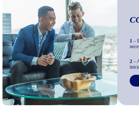
C
1
– P
nece
2
– A
inic