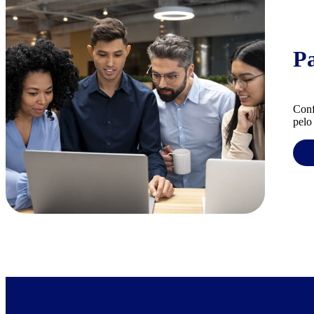
P
Conf
pelo