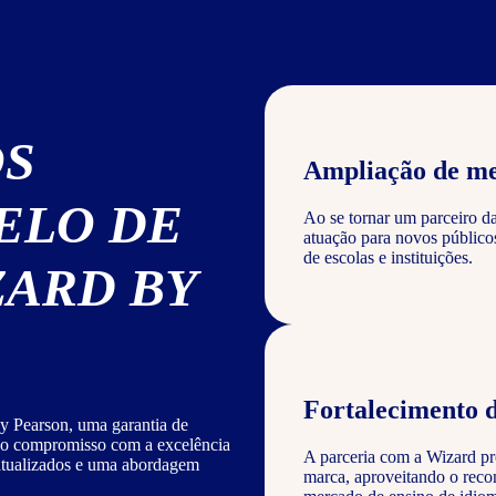
OS
Ampliação de m
ELO DE
Ao se tornar um parceiro d
atuação para novos público
de escolas e instituições.
ZARD BY
Fortalecimento 
y Pearson, uma garantia de
sso compromisso com a excelência
A parceria com a Wizard pro
 atualizados e uma abordagem
marca, aproveitando o reco