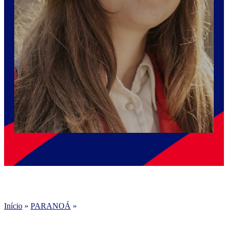
Início
»
PARANOÁ
»