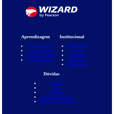
Aprendizagem
Institucional
Nossos Cursos
Quem Somos
Curso de Inglês
Equipe
Curso de Espanhol
Novidades
Nossas Escolas
Promoções
Blog Wizard
Dúvidas
Contato
Vagas
Parcerias
Perguntas frequentes
Política de privacidade