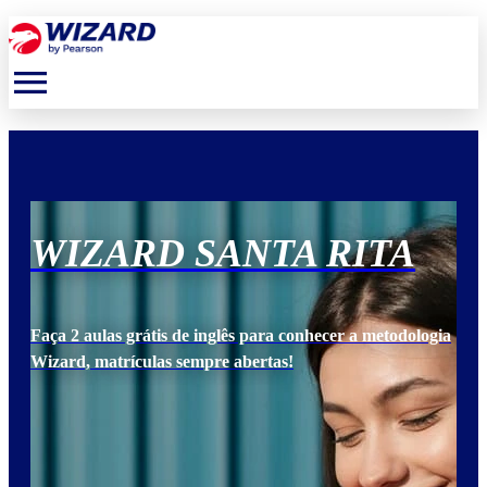
menu
WIZARD SANTA RITA
W
ogia
Faça 2 aulas grátis de inglês para conhecer a metodologia
Faça
Wizard, matrículas sempre abertas!
Wiz