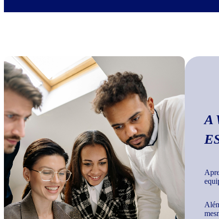
A
E
Apre
equi
Além
mesm