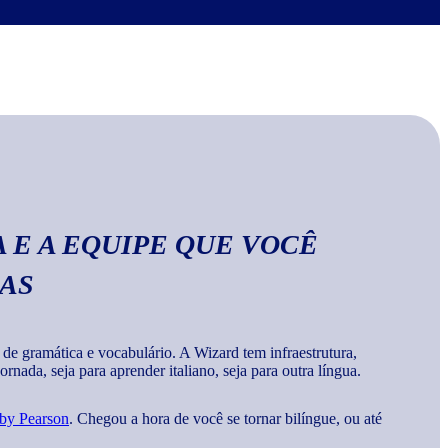
no Wizard, você aprende a escrever palavras, frases e
a
gramática e vocabulários corretos da língua
.
 E A EQUIPE QUE VOCÊ
MAS
 gramática e vocabulário. A Wizard tem infraestrutura,
rnada, seja para aprender italiano, seja para outra língua.
 by Pearson
. Chegou a hora de você se tornar bilíngue, ou até