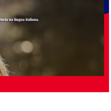
ncia na língua italiana.
Ao e
Quer