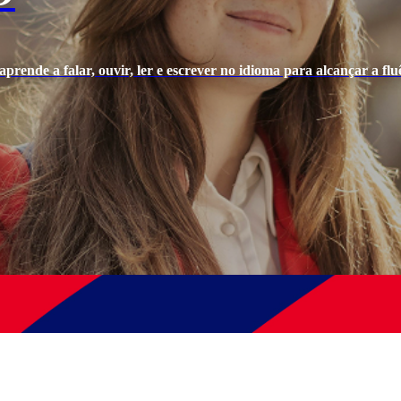
prende a falar, ouvir, ler e escrever no idioma para alcançar a fluê