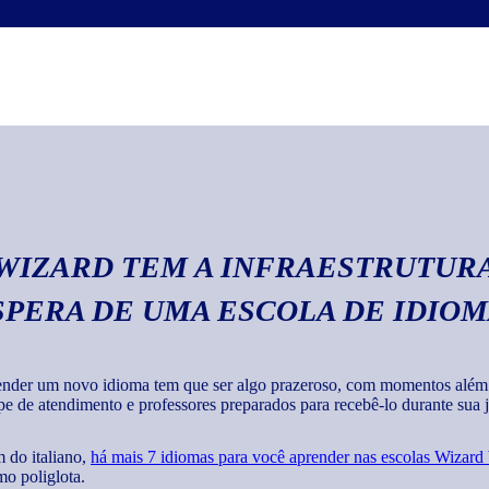
Escrita
Com o curso de italia
textos em geral com 
 WIZARD TEM A INFRAESTRUTURA
SPERA DE UMA ESCOLA DE IDIO
nder um novo idioma tem que ser algo prazeroso, com momentos além de
pe de atendimento e professores preparados para recebê-lo durante sua jo
 do italiano,
há mais 7 idiomas para você aprender nas escolas Wizard
o poliglota.