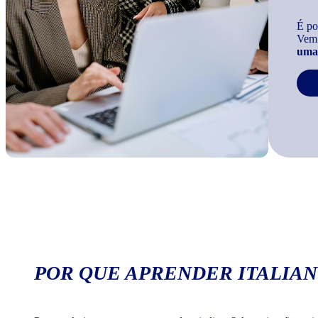
É po
Vem
uma 
POR QUE APRENDER ITALIAN