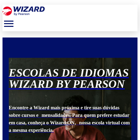
menu
S
ESCOLAS DE IDIOMAS
E
N
WIZARD BY PEARSON
W
Encontre a Wizard mais próxima e tire suas dúvidas
Enc
udar
sobre cursos e mensalidades. Para quem prefere estudar
sob
 com
em casa, conheça o Wizard ON, nossa escola virtual com
em 
a mesma experiência.
a m