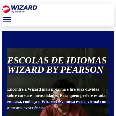
menu
S
ESCOLAS DE IDIOMAS
E
N
WIZARD BY PEARSON
W
Encontre a Wizard mais próxima e tire suas dúvidas
Enc
udar
sobre cursos e mensalidades. Para quem prefere estudar
sob
 com
em casa, conheça o Wizard ON, nossa escola virtual com
em 
a mesma experiência.
a m