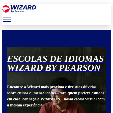
menu
S
ESCOLAS DE IDIOMAS
E
N
WIZARD BY PEARSON
W
Encontre a Wizard mais próxima e tire suas dúvidas
Enc
udar
sobre cursos e mensalidades. Para quem prefere estudar
sob
 com
em casa, conheça o Wizard ON, nossa escola virtual com
em 
a mesma experiência.
a m