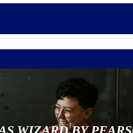
Promoções
Escolas
Di
AS WIZARD BY PEAR