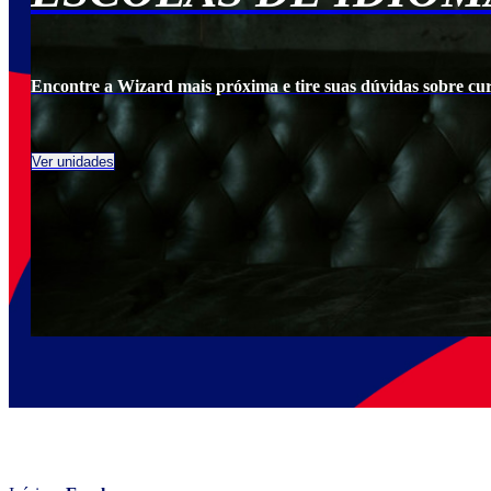
cia.
Encontre a Wizard mais próxima e tire suas dúvidas sobre cu
Ver unidades