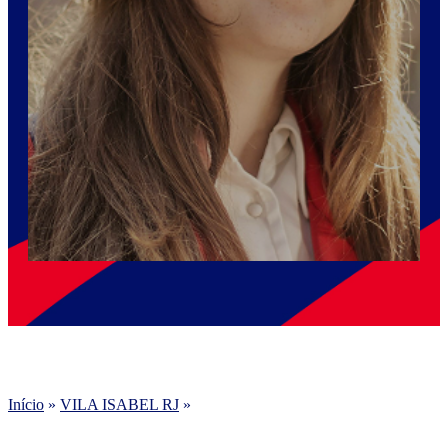
Início
»
VILA ISABEL RJ
»