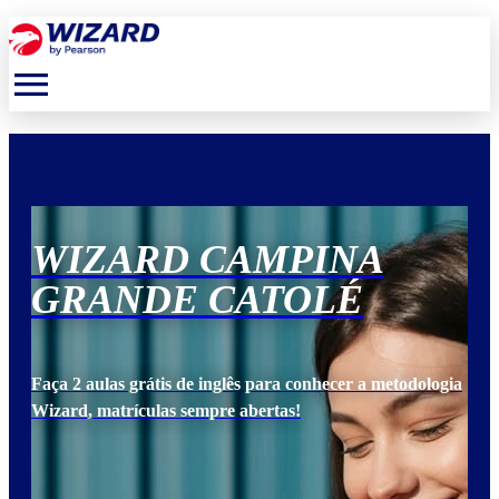
menu
WIZARD CAMPINA
W
GRANDE CATOLÉ
G
ogia
Faça 2 aulas grátis de inglês para conhecer a metodologia
Faça
Wizard, matrículas sempre abertas!
Wiz