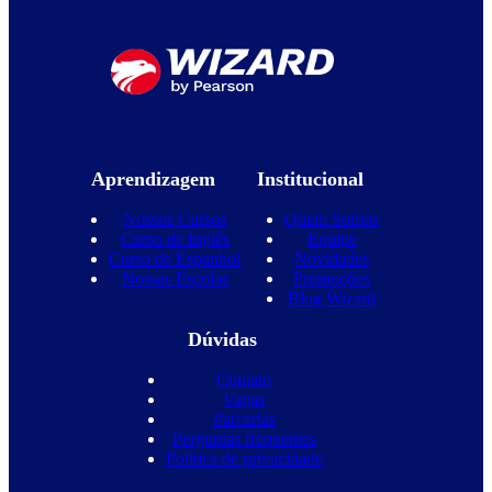
Aprendizagem
Institucional
Nossos Cursos
Quem Somos
Curso de Inglês
Equipe
Curso de Espanhol
Novidades
Nossas Escolas
Promoções
Blog Wizard
Dúvidas
Contato
Vagas
Parcerias
Perguntas frequentes
Política de privacidade