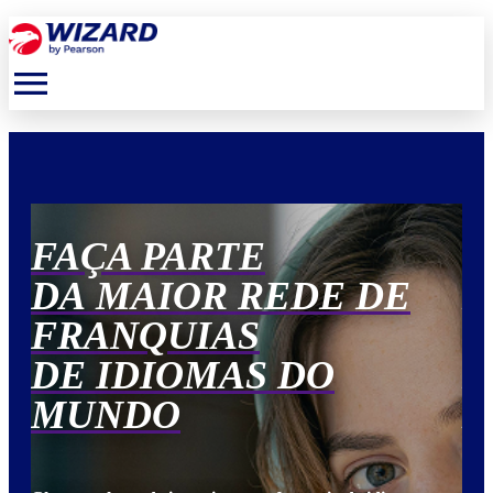
menu
FAÇA PARTE
F
DA MAIOR REDE DE
D
FRANQUIAS
F
DE IDIOMAS DO
D
MUNDO
M