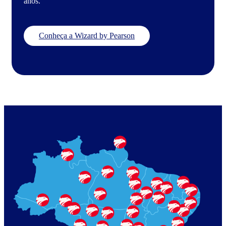
anos.
Conheça a Wizard by Pearson