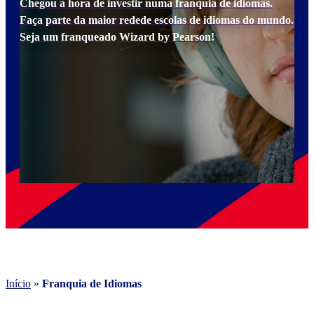
Chegou a hora de investir numa franquia de idiomas.
Che
ndo.
Faça parte da maior redede escolas de idiomas do mundo.
Faç
Seja um franqueado Wizard by Pearson!
Sej
Início
»
Franquia de Idiomas