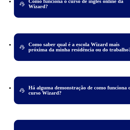
Como funciona o curso de inglês online da
Wizard?
Funciona como uma escola de inglês tradicional, porém 100%
online. Você tem aulas ao vivo semanais, professor fixo, prátic
app WizMe, material didático físico e avaliações internacionais.
Como saber qual é a escola Wizard mais
próxima da minha residência ou do trabalho
É simples! Para isso, basta acessar
a nossa página de escolas
,
selecionar o estado e a cidade desejada. Pronto!
Após preencher o formulário, o nosso time entrará em contato
Há alguma demonstração de como funciona 
você o mais rápido possível!
curso Wizard?
Vale ressaltar que a Wizard possui hoje mais de 1.000 escolas 
todo o território nacional, então fique tranquilo, porque é quase
que haverá uma unidade próxima de você!
Sim! Você pode fazer 2 aulas grátis de qualquer um dos 8 idio
que você encontra na Wizard. Apenas verifique se a escola que
escolher oferece o curso desejado (os cursos podem variar entre
unidades).