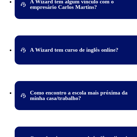
A Wizard tem algum vínculo com o
mesmo, uma escola virtual inteira para você!
empresário Carlos Martins?
Não! Desde 2014, a Wizard by Pearson faz parte da maior emp
de aprendizagem do mundo, a Pearson. Naquele ano, a multina
britânica adquiriu a totalidade dos direitos e do controle sobre a
marca, passando a ser sua única proprietária e encerrando por
A Wizard tem curso de inglês online?
completo qualquer vínculo entre a rede de escolas de idiomas e
ex-dono, o empresário Carlos Martins.
Sim! Na Wizard temos o Wizard ON, onde trazemos uma
experiência maior do que um curso de inglês online comum. Sa
aula virtual com professor dedicado com a metodologia Wizard
ensino, tudo feito para você!
Conheça os cursos Wizard ON 
Como encontro a escola mais próxima da
aprenda online ao vivo, de onde estiver!
minha casa/trabalho?
Acesse a nossa
página de escolas
. Basta selecionar o estado e a
cidade, e todas as escolas serão listadas. São mais de 1.000 esc
em todo o território nacional!