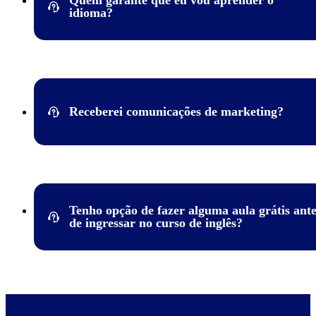
Quem garante que eu vou aprender o
idioma?
Para os demais
cursos de idiomas
, as aulas são indicadas a parti
15 anos.
A Wizard tem uma estrutura de qualidade e professores altamen
capacitados para garantir o seu aprendizado. Além de contar c
uma metodologia de ensino que proporciona aprendizado rápid
fácil, o aluno fala desde a primeira aula. O método é inovador 
Receberei comunicações de marketing?
foco nos resultados e nosso sistema é reconhecido como um do
eficientes em aprendizado.
Conheça os diferenciais Wizard, a maior rede de ensino de idi
do mundo*.
Eventualmente poderemos utilizar os dados pessoais sob a noss
guarda para o envio de comunicações de marketing. Tal hipóte
somente ocorrerá quando:
Tenho opção de fazer alguma aula grátis ant
Você nos tenha fornecido um consentimento válido e informado
de ingressar no curso de inglês?
esse objetivo;
ou
Por meio de nosso Legítimo Interesse, desde que você tenha es
expectativa, e sempre mediante a disponibilização do
opt-out
.
É claro! Você pode fazer até 4 aulas grátis em qualquer um dos
idiomas que a Wizard oferece hoje, incluindo o inglês.
Não enviaremos comunicações de marketing a um usuário que 
por não as receber.
Atualmente todas as escolas têm o curso de inglês, mas caso t