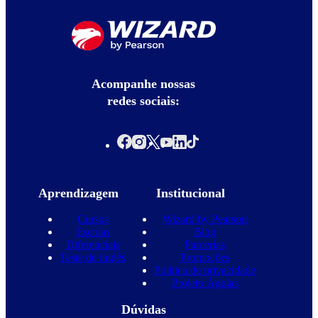
se interesse por outro idioma, é preciso consultar se a unidade 
Não encaminharemos comunicação de marketing a nenhum
disponível. O motivo é que os cursos podem variar entre as esco
indivíduo com idade igual ou inferior a 12 anos registrado para
ou seja, a unidade “A” pode não ter o curso de italiano, mas a 
utilizar os serviços.
sim.
Acompanhe nossas
redes sociais:
Aprendizagem
Institucional
Cursos
Wizard by Pearson
Escolas
Blog
Diferenciais
Parcerias
Teste de inglês
Promoções
Política de privacidade
Projeto Águias
Dúvidas