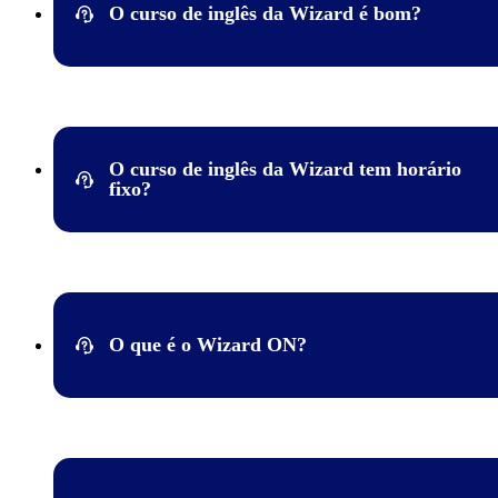
O curso de inglês da Wizard é bom?
Clique e confira todos os cursos de idiomas e peça 2 aulas gráti
Confira este
artigo no nosso blog
que mostra depoimentos de a
alunos mostrando como o curso de inglês da Wizard agregou ta
pessoal quanto profissionalmente.
O curso de inglês da Wizard tem horário
fixo?
Sim! Para o curso de inglês presencial, a Wizard oferece duas
modalidades de aula: Connections e Interactive. Na modalidade
Connections, você tem dia e horário fixos para aulas em turmas.
com o Interactive, você tem a possibilidade de agendar suas aul
O que é o Wizard ON?
melhor horário para a sua rotina, podendo contar sempre com 
professor à sua disposição. É importante ressaltar que é necessá
consultar as opções e disponibilidades na escola.
É o curso de inglês online oficial da Wizard by Pearson, uma e
virtual completa com aulas ao vivo, app exclusivo, material físi
suporte da unidade.