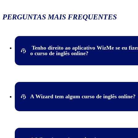
PERGUNTAS MAIS FREQUENTES
Tenho direito ao aplicativo WizMe se eu fize
o curso de inglês online?
Sim! O aplicativo WizMe será seu suporte ao longo de toda a s
jornada de aprendizado do idioma, para estudar quando e onde
quiser! Com ele, você poderá acompanhar seu progresso, mante
conectado com o inglês depois da aula, praticar quando quiser 
A Wizard tem algum curso de inglês online?
muito mais!
Na verdade, a Wizard possui muito mais do que um simples cur
inglês online. Com a Wizard ON, você terá a possibilidade de te
mesma experiência das aulas presenciais em um formato digital
interativo que só a experiência Wizard pode proporcionar! É is