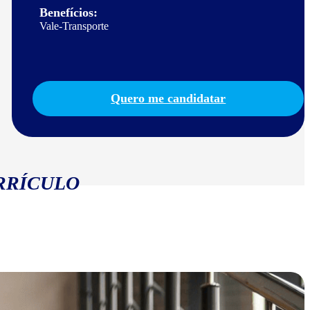
Benefícios:
Vale-Transporte
Quero me candidatar
RRÍCULO