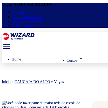
Vagas - CAUCAIA DO ALTO
Parcerias
Franquia de Idiomas
Inglês na sua escola
Projeto Águias
menu
keyboard_arrow_down
Home
Cursos
Início
»
CAUCAIA DO ALTO
»
Vagas