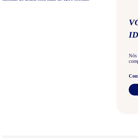
V
I
Nós 
comp
Conf