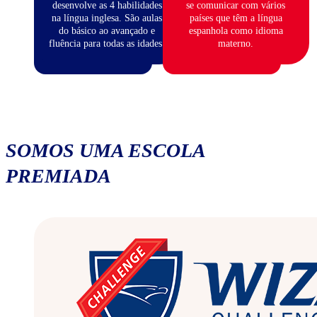
desenvolve as 4 habilidades
se comunicar com vários
na língua inglesa. São aulas
países que têm a língua
do básico ao avançado e
espanhola como idioma
fluência para todas as idades.
materno.
SOMOS UMA ESCOLA
PREMIADA