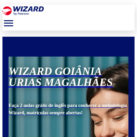
menu
WIZARD GOIÂNIA
W
URIAS MAGALHÃES
U
ogia
Faça 2 aulas grátis de inglês para conhecer a metodologia
Faça
Wizard, matrículas sempre abertas!
Wiz