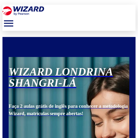
menu
WIZARD LONDRINA
W
SHANGRI-LÁ
S
ogia
Faça 2 aulas grátis de inglês para conhecer a metodologia
Faça
Wizard, matrículas sempre abertas!
Wiz