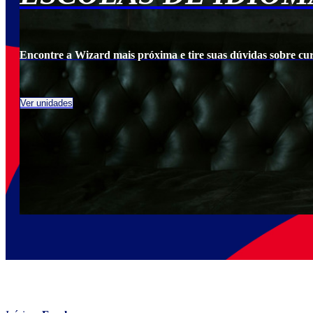
cia.
Encontre a Wizard mais próxima e tire suas dúvidas sobre cu
Ver unidades