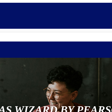
Promoções
Escolas
Di
AS WIZARD BY PEAR