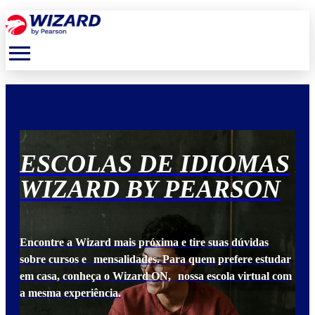
menu
S
ESCOLAS DE IDIOMAS
E
N
WIZARD BY PEARSON
W
Encontre a Wizard mais próxima e tire suas dúvidas
Enc
udar
sobre cursos e mensalidades. Para quem prefere estudar
sob
 com
em casa, conheça o Wizard ON, nossa escola virtual com
em 
a mesma experiência.
a m