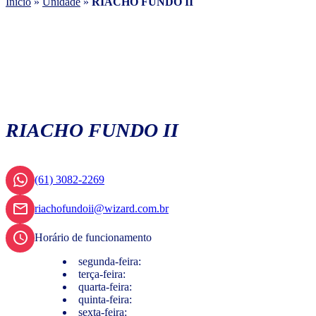
Início
»
Unidade
»
RIACHO FUNDO II
RIACHO FUNDO II
(61) 3082-2269
riachofundoii@wizard.com.br
Horário de funcionamento
segunda-feira:
terça-feira:
quarta-feira:
quinta-feira:
sexta-feira: