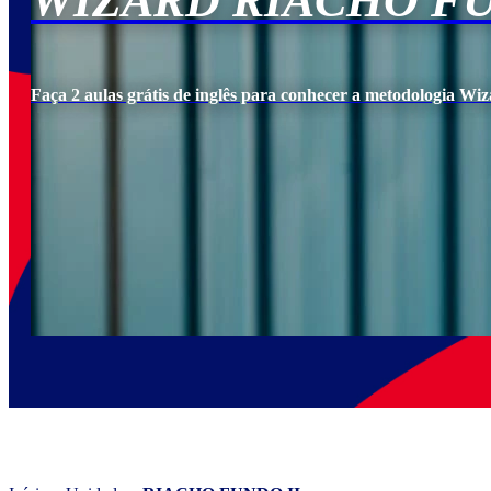
WIZARD RIACHO FU
Faça 2 aulas grátis de inglês para conhecer a metodologia Wiz