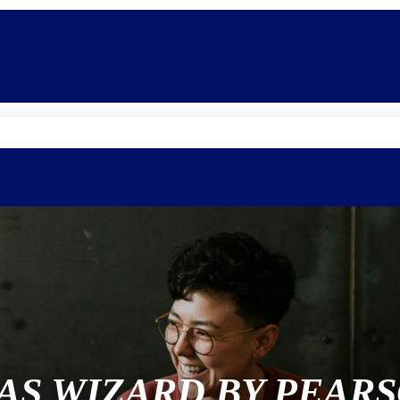
Promoções
Escolas
Di
AS WIZARD BY PEAR