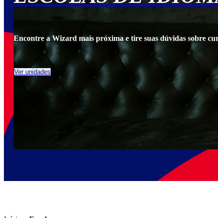
cia.
Encontre a Wizard mais próxima e tire suas dúvidas sobre cu
Ver unidades