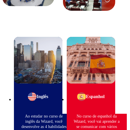
Inglês
Espanhol
Ao estudar no curso de
No curso de espanhol da
inglês da Wizard, você
Wizard, você vai aprender a
desenvolve as 4 habilidades
se comunicar com vários