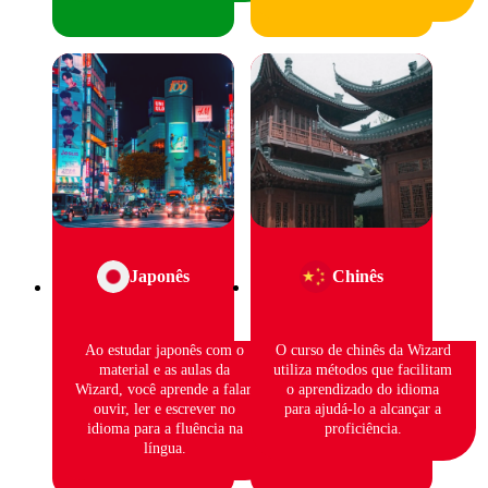
Japonês
Chinês
Ao estudar japonês com o
O curso de chinês da Wizard
material e as aulas da
utiliza métodos que facilitam
Wizard, você aprende a falar,
o aprendizado do idioma
ouvir, ler e escrever no
para ajudá-lo a alcançar a
idioma para a fluência na
proficiência.
língua.