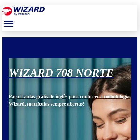
menu
WIZARD 708 NORTE
W
ogia
Faça 2 aulas grátis de inglês para conhecer a metodologia
Faça
Wizard, matrículas sempre abertas!
Wiz