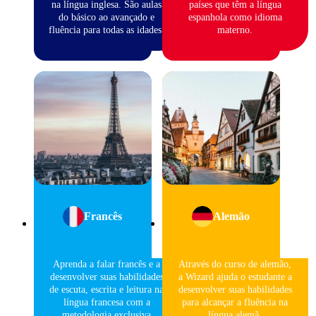
na língua inglesa. São aulas
países que têm a língua
do básico ao avançado e
espanhola como idioma
fluência para todas as idades.
materno.
Francês
Alemão
Aprenda a falar francês e a
Através do curso de alemão,
desenvolver suas habilidades
a Wizard ajuda o estudante a
de escuta, escrita e leitura na
desenvolver suas habilidades
língua francesa com a
para alcançar a fluência na
metodologia exclusiva
língua alemã.