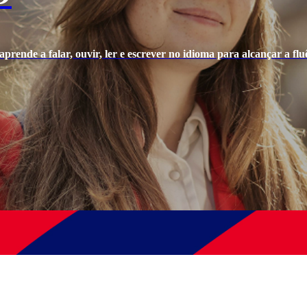
prende a falar, ouvir, ler e escrever no idioma para alcançar a fluê