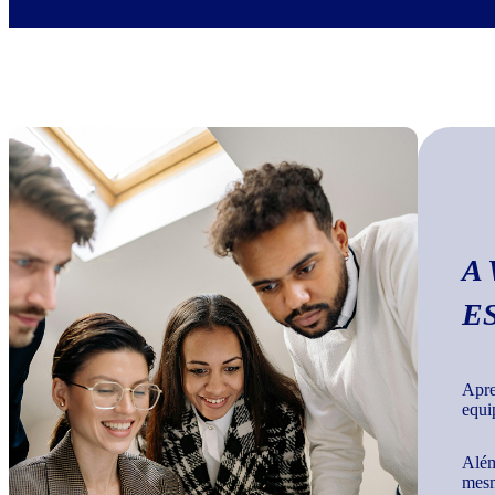
A
E
Apre
equi
Além
mesm