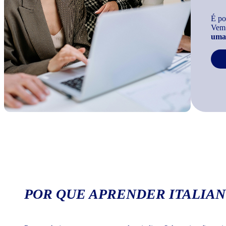
É po
Vem
uma 
POR QUE APRENDER ITALIAN