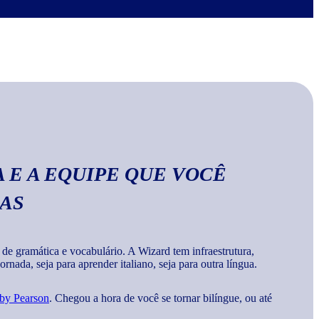
no Wizard, você aprende a escrever palavras, frases e
a
gramática e vocabulários corretos da língua
.
 E A EQUIPE QUE VOCÊ
MAS
 gramática e vocabulário. A Wizard tem infraestrutura,
rnada, seja para aprender italiano, seja para outra língua.
 by Pearson
. Chegou a hora de você se tornar bilíngue, ou até