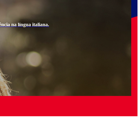
ncia na língua italiana.
Ao e
Quer