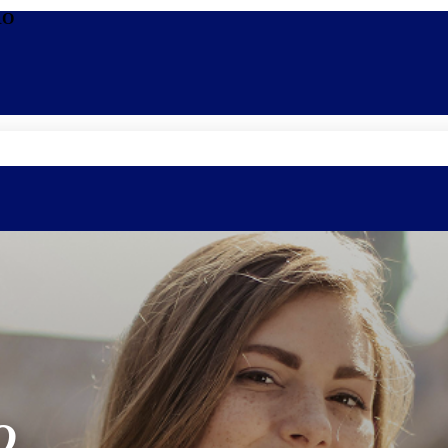
RO
Promoções
Escolas
Di
O