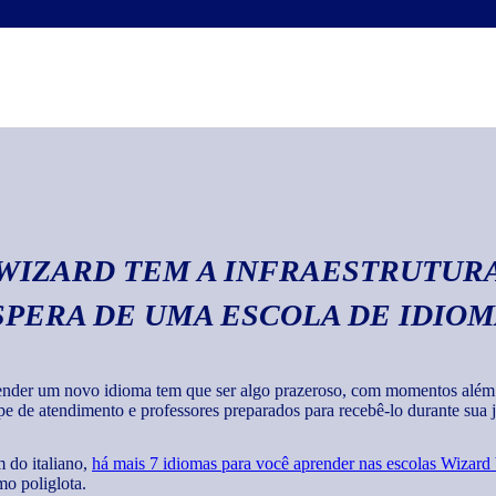
Escrita
Com o curso de italia
textos em geral com 
 WIZARD TEM A INFRAESTRUTURA
SPERA DE UMA ESCOLA DE IDIO
nder um novo idioma tem que ser algo prazeroso, com momentos além de
pe de atendimento e professores preparados para recebê-lo durante sua jo
 do italiano,
há mais 7 idiomas para você aprender nas escolas Wizard
o poliglota.