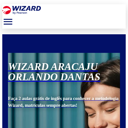
menu
WIZARD ARACAJU
W
ORLANDO DANTAS
O
ogia
Faça 2 aulas grátis de inglês para conhecer a metodologia
Faça
Wizard, matrículas sempre abertas!
Wiz