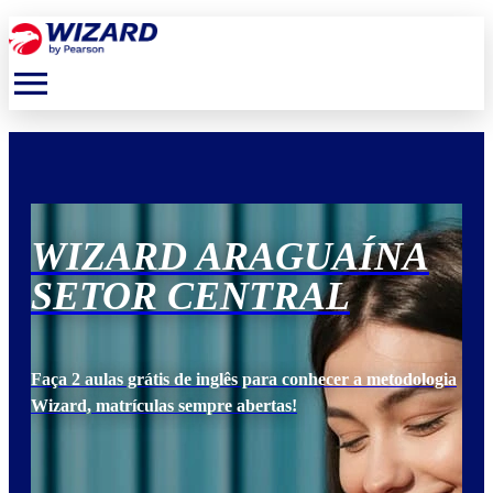
menu
WIZARD ARAGUAÍNA
W
SETOR CENTRAL
S
ogia
Faça 2 aulas grátis de inglês para conhecer a metodologia
Faça
Wizard, matrículas sempre abertas!
Wiz