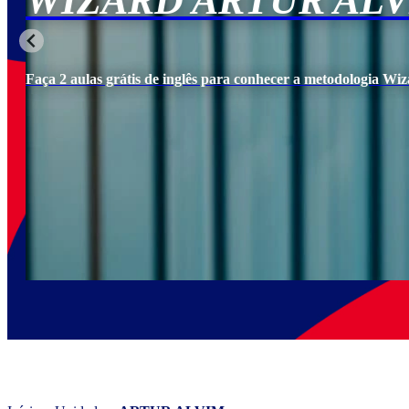
WIZARD ARTUR AL
Faça 2 aulas grátis de inglês para conhecer a metodologia Wiz