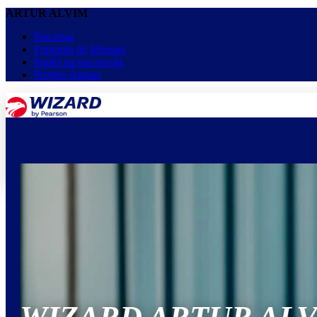
ARTUR ALVIM
Parcerias
Franquia de Idiomas
Inglês na sua escola
Projeto Águias
menu
keyboard_arrow_down
Home
Cursos