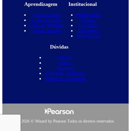
Aprendizagem
Institucional
Nossos Cursos
Quem Somos
Curso de Inglês
Equipe
Curso de Espanhol
Novidades
Nossas Escolas
Promoções
Blog Wizard
Dúvidas
Contato
Vagas
Parcerias
Perguntas frequentes
Política de privacidade
Copyright 2026 © Wizard by Pearson Todos os direitos reservados.