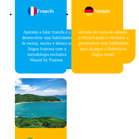
Francês
Alemão
Aprenda a falar francês e a
Através do curso de alemão,
desenvolver suas habilidades
a Wizard ajuda o estudante a
de escuta, escrita e leitura na
desenvolver suas habilidades
língua francesa com a
para alcançar a fluência na
metodologia exclusiva
língua alemã.
Wizard by Pearson.