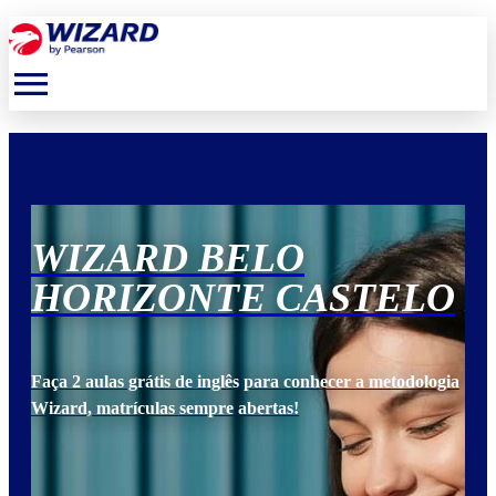
menu
WIZARD BELO
W
O
HORIZONTE CASTELO
H
ogia
Faça 2 aulas grátis de inglês para conhecer a metodologia
Faça
Wizard, matrículas sempre abertas!
Wiz