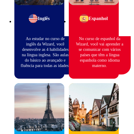
Inglês
Espanhol
Ao estudar no curso de
No curso de espanhol da
inglês da Wizard, você
Wizard, você vai aprender a
desenvolve as 4 habilidades
se comunicar com vários
na língua inglesa. São aulas
países que têm a língua
do básico ao avançado e
espanhola como idioma
fluência para todas as idades.
materno.