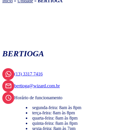
Início
»
Unidade
»
BERTIOGA
BERTIOGA
(13) 3317 7416
bertioga@wizard.com.br
Horário de funcionamento
segunda-feira: 8am às 8pm
terça-feira: 8am às 8pm
quarta-feira: 8am às 8pm
quinta-feira: 8am às 8pm
sexta-feira: 8am às 7pm