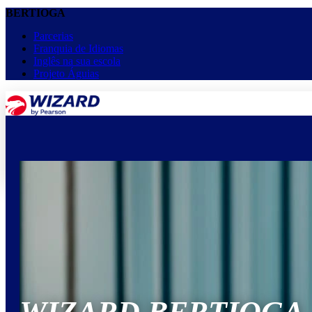
BERTIOGA
Parcerias
Franquia de Idiomas
Inglês na sua escola
Projeto Águias
menu
keyboard_arrow_down
Home
Cursos