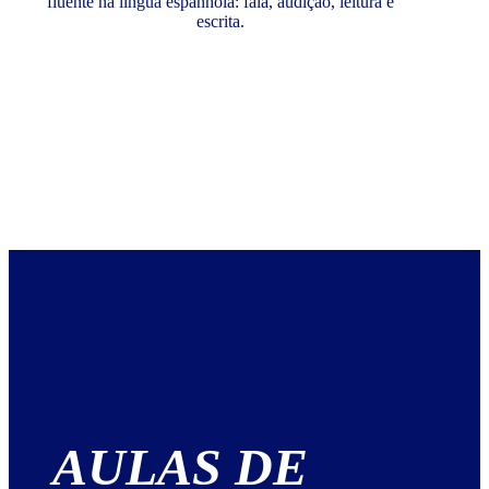
fluente na língua espanhola: fala, audição, leitura e
escrita.
AULAS DE