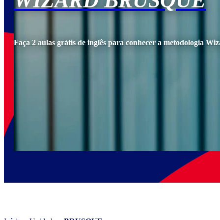
WIZARD BRUSQUE
Faça 2 aulas grátis de inglês para conhecer a metodologia Wiz