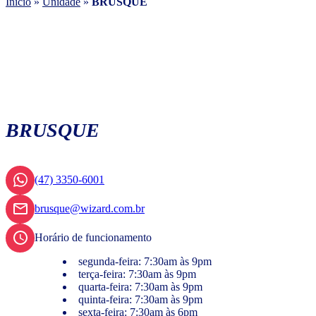
Início
»
Unidade
»
BRUSQUE
BRUSQUE
(47) 3350-6001
brusque@wizard.com.br
Horário de funcionamento
segunda-feira: 7:30am às 9pm
terça-feira: 7:30am às 9pm
quarta-feira: 7:30am às 9pm
quinta-feira: 7:30am às 9pm
sexta-feira: 7:30am às 6pm