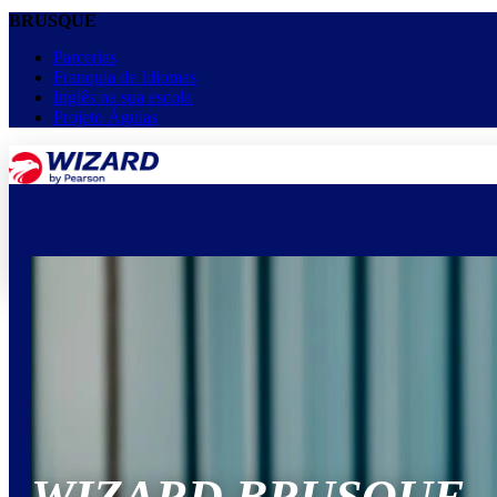
BRUSQUE
Parcerias
Franquia de Idiomas
Inglês na sua escola
Projeto Águias
menu
keyboard_arrow_down
Home
Cursos