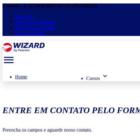
Contato - CACHOEIRO DE ITAPEMIRIM
Parcerias
Franquia de Idiomas
Inglês na sua escola
Projeto Águias
menu
keyboard_arrow_down
Home
Cursos
ENTRE EM CONTATO PELO FORM
Preencha os campos e aguarde nosso contato.