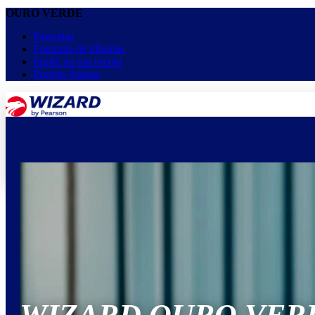
OURO VERDE
Parcerias
Franquia de Idiomas
Inglês na sua escola
Projeto Águias
menu
keyboard_arrow_down
Home
Cursos