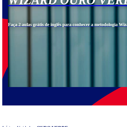
WIZARD OURO VER
Faça 2 aulas grátis de inglês para conhecer a metodologia Wiz