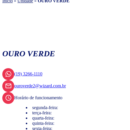
Início
»
Unidade
»
OURO VERDE
OURO VERDE
(19) 3266-1110
ouroverde2@wizard.com.br
Horário de funcionamento
segunda-feira:
terça-feira:
quarta-feira:
quinta-feira:
sexta-feira: