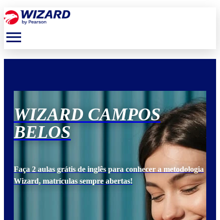
menu
WIZARD CAMPOS
W
BELOS
B
ogia
Faça 2 aulas grátis de inglês para conhecer a metodologia
Faça
Wizard, matrículas sempre abertas!
Wiz