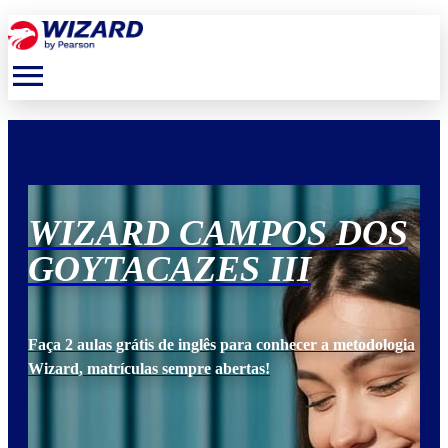
menu
S
WIZARD CAMPOS DOS
W
GOYTACAZES III
G
ogia
Faça 2 aulas grátis de inglês para conhecer a metodologia
Faça
Wizard, matrículas sempre abertas!
Wiz