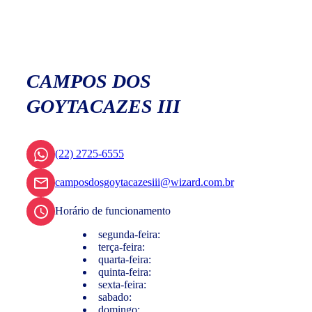
CAMPOS DOS
GOYTACAZES III
(22) 2725-6555
camposdosgoytacazesiii@wizard.com.br
Horário de funcionamento
segunda-feira:
terça-feira:
quarta-feira:
quinta-feira:
sexta-feira:
sabado:
domingo: