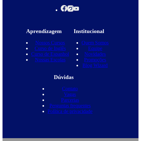
Aprendizagem
Institucional
Nossos Cursos
Quem Somos
Curso de Inglês
Equipe
Curso de Espanhol
Novidades
Nossas Escolas
Promoções
Blog Wizard
Dúvidas
Contato
Vagas
Parcerias
Perguntas frequentes
Política de privacidade