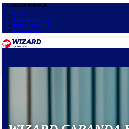
CARANDA BOSQUE
Parcerias
Franquia de Idiomas
Inglês na sua escola
Projeto Águias
menu
keyboard_arrow_down
Home
Cursos