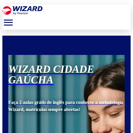
menu
WIZARD CIDADE
W
GAÚCHA
G
ogia
Faça 2 aulas grátis de inglês para conhecer a metodologia
Faça
Wizard, matrículas sempre abertas!
Wiz