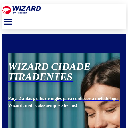
menu
WIZARD CIDADE
W
TIRADENTES
T
ogia
Faça 2 aulas grátis de inglês para conhecer a metodologia
Faça
Wizard, matrículas sempre abertas!
Wiz